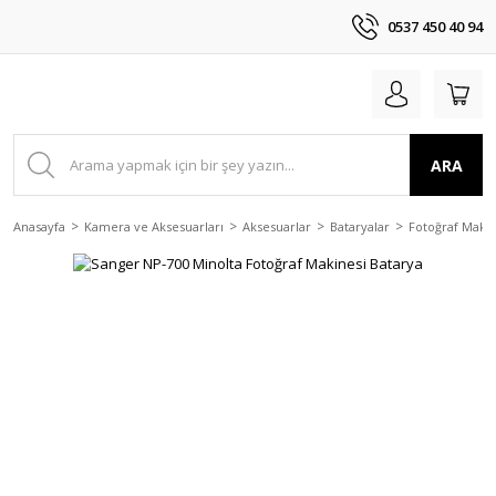
0537 450 40 94
ARA
Anasayfa
Kamera ve Aksesuarları
Aksesuarlar
Bataryalar
Fotoğraf Makin