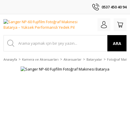
0537 450 40 94
ARA
Anasayfa
Kamera ve Aksesuarları
Aksesuarlar
Bataryalar
Fotoğraf Makin