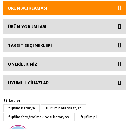
ÜRÜN AÇIKLAMASI
ÜRÜN YORUMLARI
TAKSİT SEÇENEKLERİ
ÖNERİLERİNİZ
UYUMLU CİHAZLAR
Etiketler :
fujifilm batarya
fujifilm batarya fiyat
fujifilm fotoğraf makinesi bataryası
fujifilm pil