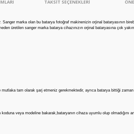
MLARI
TAKSİT SEÇENEKLERİ
ÖNE
 Sanger marka olan bu batarya fotoğraf makinenizin orjinal bataryasının bire
eden üretilen sanger marka batarya cihazınızın orjinal bataryasına çok yakın
e mutlaka tam olarak şarj etmeniz gerekmektedir, ayrıca batarya bittiği zama
ının koduna veya modeline bakarak,bataryanın cihaza uyumlu olup olmadığını an