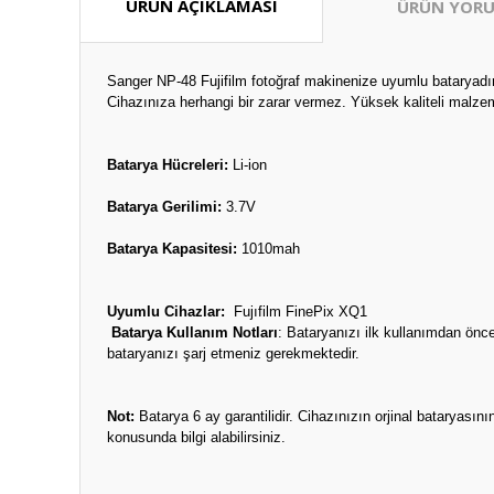
ÜRÜN AÇIKLAMASI
ÜRÜN YORU
Sanger NP-48 Fujifilm fotoğraf makinenize uyumlu bataryadır.
Cihazınıza herhangi bir zarar vermez. Yüksek kaliteli malzem
Batarya Hücreleri:
Li-ion
Batarya Gerilimi:
3.7V
Batarya Kapasitesi:
1010mah
Uyumlu Cihazlar:
Fujıfilm FinePix XQ1
Batarya Kullanım Notları
: Bataryanızı ilk kullanımdan önc
bataryanızı şarj etmeniz gerekmektedir.
Not:
Batarya 6 ay garantilidir. Cihazınızın orjinal bataryas
konusunda bilgi alabilirsiniz.