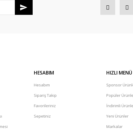
HESABIM
HIZLI MENÜ
Hesabım
Sponsor Ürünl
Sipariş Takip
Popüler Ürünl
Favorileriniz
İndirimli Ürünl
sı
Sepetiniz
Yeni Ürünler
şmesi
Markalar