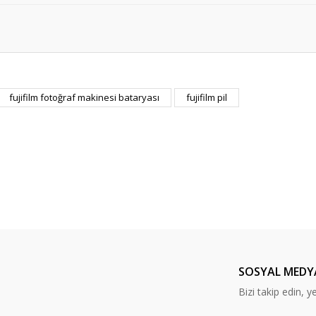
er konularda yetersiz gördüğünüz noktaları öneri formunu kullanarak tarafım
fujifilm fotoğraf makinesi bataryası
fujifilm pil
Bu ürüne ilk yorumu siz yapın!
Yorum Yaz
SOSYAL MEDY
Bizi takip edin, ye
Gönder