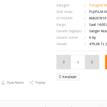
Kategori
Fotoğraf Ma
Stok Kodu
FUJIFILM 
GTIN/EAN
868207610
Kargo
Saat 14:00'
Garanti Sağlayıcı
Sanger Resm
Garanti Süresi
6 Ay
Havale
479,08 TL (
Karşılaştır
Fiyat Alarmı
Paylaş