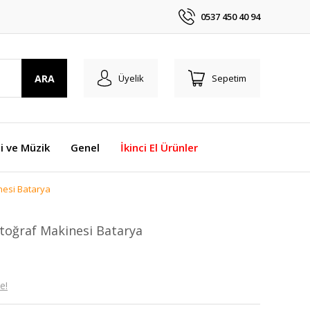
0537 450 40 94
ARA
Üyelik
Sepetim
i ve Müzik
Genel
İkinci El Ürünler
nesi Batarya
otoğraf Makinesi Batarya
e!