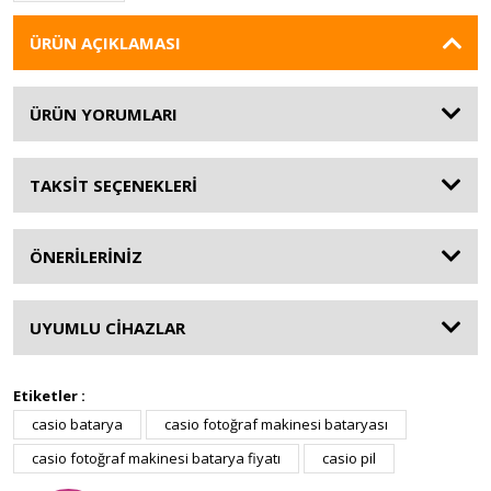
ÜRÜN AÇIKLAMASI
ÜRÜN YORUMLARI
TAKSİT SEÇENEKLERİ
ÖNERİLERİNİZ
UYUMLU CİHAZLAR
Etiketler :
casio batarya
casio fotoğraf makinesi bataryası
casio fotoğraf makinesi batarya fiyatı
casio pil