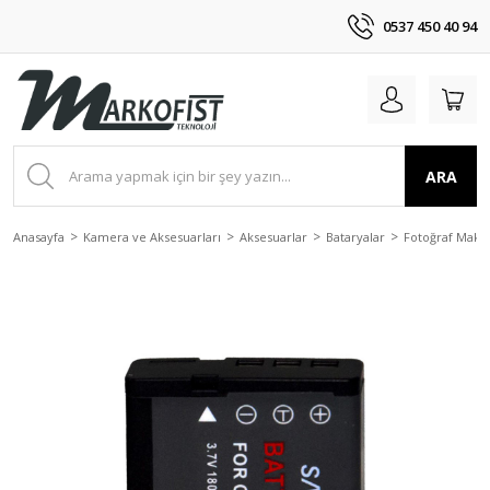
0537 450 40 94
ARA
Anasayfa
Kamera ve Aksesuarları
Aksesuarlar
Bataryalar
Fotoğraf Makin