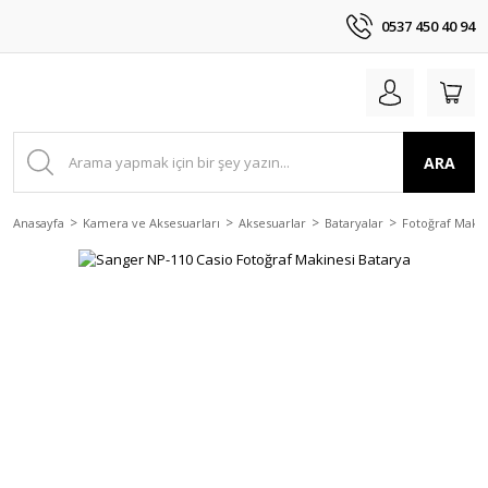
0537 450 40 94
ARA
Anasayfa
Kamera ve Aksesuarları
Aksesuarlar
Bataryalar
Fotoğraf Makin