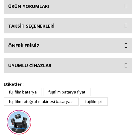
ÜRÜN YORUMLARI
TAKSİT SEÇENEKLERİ
ÖNERİLERİNİZ
UYUMLU CİHAZLAR
Etiketler :
fujifilm batarya
fujifilm batarya fiyat
fujifilm fotoğraf makinesi bataryası
fujifilm pil