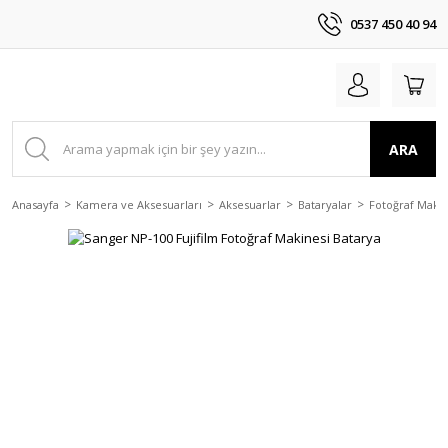
0537 450 40 94
ARA
Anasayfa
Kamera ve Aksesuarları
Aksesuarlar
Bataryalar
Fotoğraf Makin