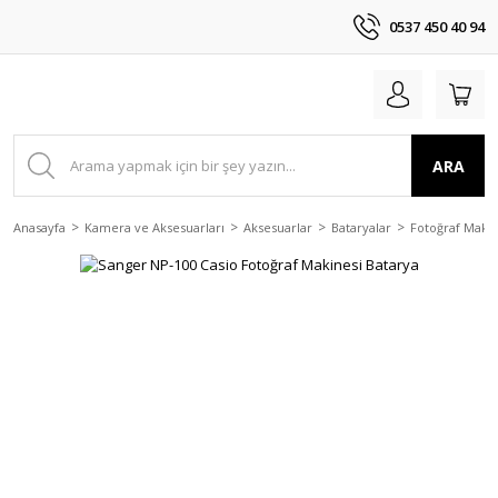
0537 450 40 94
ARA
Anasayfa
Kamera ve Aksesuarları
Aksesuarlar
Bataryalar
Fotoğraf Makin