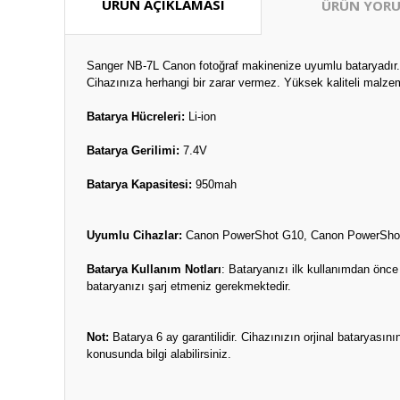
ÜRÜN AÇIKLAMASI
ÜRÜN YORU
Sanger NB-7L Canon fotoğraf makinenize uyumlu bataryadır. S
Cihazınıza herhangi bir zarar vermez. Yüksek kaliteli malzem
Batarya Hücreleri:
Li-ion
Batarya Gerilimi:
7.4V
Batarya Kapasitesi:
950mah
Uyumlu Cihazlar:
Canon PowerShot G10, Canon PowerSho
Batarya Kullanım Notları
: Bataryanızı ilk kullanımdan önc
bataryanızı şarj etmeniz gerekmektedir.
Not:
Batarya 6 ay garantilidir. Cihazınızın orjinal bataryas
konusunda bilgi alabilirsiniz.