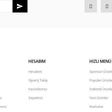
HESABIM
HIZLI MENÜ
Hesabım
Sponsor Ürünl
Sipariş Takip
Popüler Ürünl
Favorileriniz
İndirimli Ürünl
sı
Sepetiniz
Yeni Ürünler
şmesi
Markalar