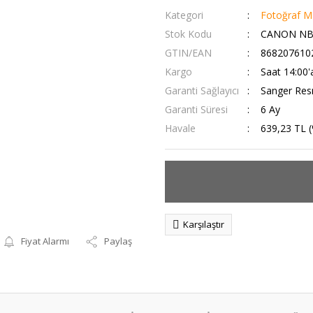
Kategori
Fotoğraf Ma
Stok Kodu
CANON NB
GTIN/EAN
868207610
Kargo
Saat 14:00'
Garanti Sağlayıcı
Sanger Resm
Garanti Süresi
6 Ay
Havale
639,23 TL (
Karşılaştır
Fiyat Alarmı
Paylaş