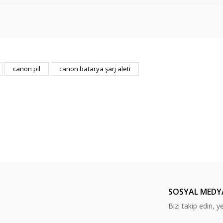
er konularda yetersiz gördüğünüz noktaları öneri formunu kullanarak tarafım
werShot G11, Canon PowerShot SX30
canon pil
canon batarya şarj aleti
Bu ürüne ilk yorumu siz yapın!
Yorum Yaz
SOSYAL MEDY
Bizi takip edin, ye
Gönder