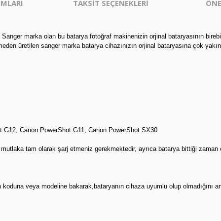
MLARI
TAKSİT SEÇENEKLERİ
ÖNE
anger marka olan bu batarya fotoğraf makinenizin orjinal bataryasının bireb
eden üretilen sanger marka batarya cihazınızın orjinal bataryasına çok yakın
t G12, Canon PowerShot G11, Canon PowerShot SX30
e mutlaka tam olarak şarj etmeniz gerekmektedir, ayrıca batarya bittiği zaman
ının koduna veya modeline bakarak,bataryanın cihaza uyumlu olup olmadığını an