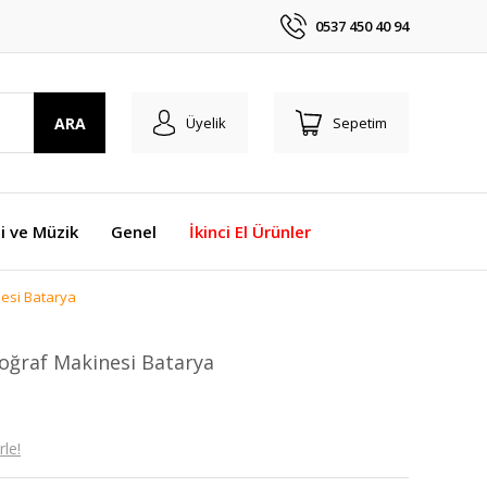
0537 450 40 94
ARA
Üyelik
Sepetim
i ve Müzik
Genel
İkinci El Ürünler
esi Batarya
oğraf Makinesi Batarya
le!