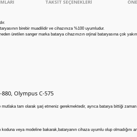
MLARI
TAKSİT SEÇENEKLERİ
ÖNE
ır.
taryasının birebir muadilidir ve cihazınıza %100 uyumludur.
eden üretilen sanger marka batarya cihazınızın orjinal bataryasına çok yakın
-880, Olympus C-575
e mutlaka tam olarak şarj etmeniz gerekmektedir, ayrıca batarya bittiği zama
ının koduna veya modeline bakarak,bataryanın cihaza uyumlu olup olmadığını an