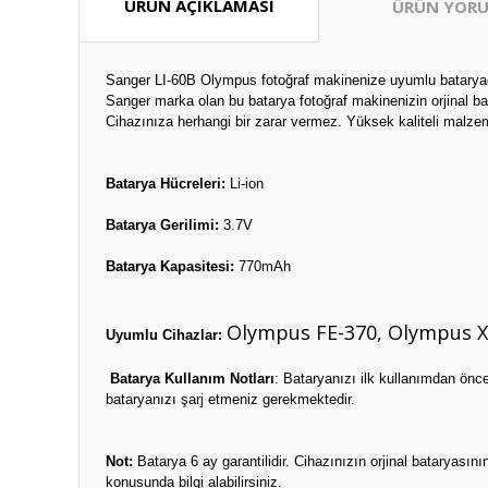
ÜRÜN AÇIKLAMASI
ÜRÜN YORU
Sanger LI-60B Olympus fotoğraf makinenize uyumlu bataryad
Sanger marka olan bu batarya fotoğraf makinenizin orjinal ba
Cihazınıza herhangi bir zarar vermez. Yüksek kaliteli malzem
Batarya Hücreleri:
Li-ion
Batarya Gerilimi:
3.7V
Batarya Kapasitesi:
770mAh
Olympus FE-370, Olympus X
Uyumlu Cihazlar:
Batarya Kullanım Notları
: Bataryanızı ilk kullanımdan önc
bataryanızı şarj etmeniz gerekmektedir.
Not:
Batarya 6 ay garantilidir. Cihazınızın orjinal bataryas
konusunda bilgi alabilirsiniz.