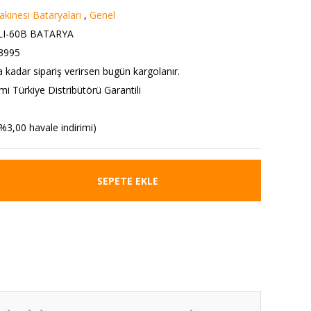
kinesi Bataryaları
,
Genel
I-60B BATARYA
3995
a kadar sipariş verirsen bugün kargolanır.
i Türkiye Distribütörü Garantili
%3,00 havale indirimi)
SEPETE EKLE