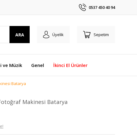
0537 450 40 94
ARA
Üyelik
Sepetim
i ve Müzik
Genel
İkinci El Ürünler
kinesi Batarya
otoğraf Makinesi Batarya
e!