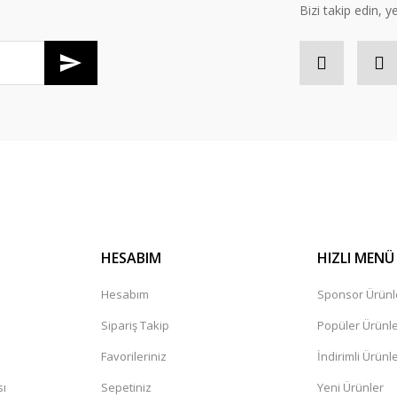
Bizi takip edin, ye
Gönder
HESABIM
HIZLI MENÜ
Hesabım
Sponsor Ürünl
Sipariş Takip
Popüler Ürünl
Favorileriniz
İndirimli Ürünl
sı
Sepetiniz
Yeni Ürünler