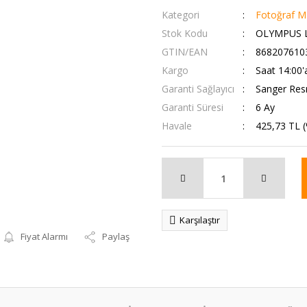
Kategori
Fotoğraf Ma
Stok Kodu
OLYMPUS L
GTIN/EAN
868207610
Kargo
Saat 14:00'
Garanti Sağlayıcı
Sanger Resm
Garanti Süresi
6 Ay
Havale
425,73 TL (
Karşılaştır
Fiyat Alarmı
Paylaş