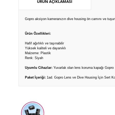
ÜRÜN AÇIKLAMASI
Gopro aksiyon kameranızın dive housing ön camını ve tuşunu,
Ürün Özellikleri:
Hafif ağırlıklı ve taşınabilir
Yüksek kaliteli ve dayanıklı
Malzeme: Plastik
Renk: Siyah
Uyumlu Cihazlar:
Yuvarlak olan lens koruma kapağı Gopro H
Paket İçeriği:
1ad. Gopro Lens ve Dive Housing İçin Sert 
Bu ürünün fiyat bilgisi, resim, ürün açıklamalarında ve diğ
Görüş ve önerileriniz için teşekkür ederiz.
Ürün resmi kalitesiz, bozuk veya görüntülenemiyor.