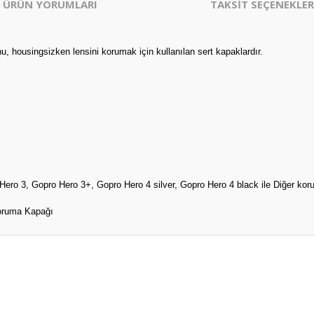
ÜRÜN YORUMLARI
TAKSİT SEÇENEKLER
 housingsizken lensini korumak için kullanılan sert kapaklardır.
ero 3, Gopro Hero 3+, Gopro Hero 4 silver, Gopro Hero 4 black ile Diğer kor
Koruma Kapağı
er konularda yetersiz gördüğünüz noktaları öneri formunu kullanarak tarafım
Bu ürüne ilk yorumu siz yapın!