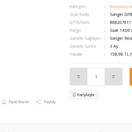
Kategori
Koruyucu ve 
Stok Kodu
Sanger GP
GTIN/EAN
868207611
Kargo
Saat 14:00'
Garanti Sağlayıcı
Sanger Resm
Garanti Süresi
3 Ay
Havale
158,98 TL (
Karşılaştır
Fiyat Alarmı
Paylaş