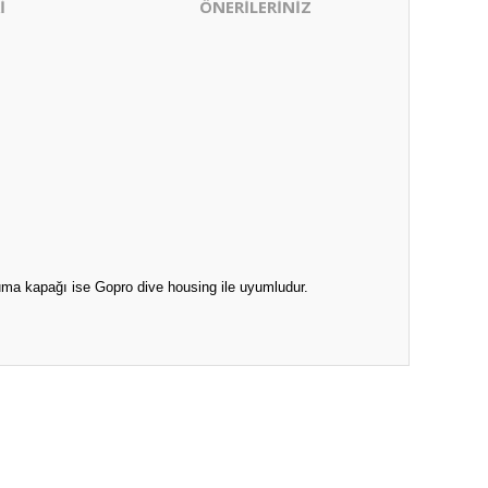
İ
ÖNERİLERİNİZ
uma kapağı ise Gopro dive housing ile uyumludur.
ıza iletebilirsiniz.