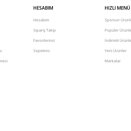
HESABIM
HIZLI MENÜ
Hesabım
Sponsor Ürünl
Sipariş Takip
Popüler Ürünl
Favorileriniz
İndirimli Ürünl
sı
Sepetiniz
Yeni Ürünler
şmesi
Markalar