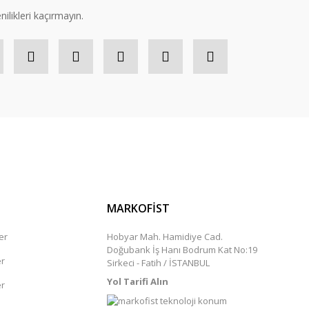
nilikleri kaçırmayın.
MARKOFİST
er
Hobyar Mah. Hamidiye Cad.
Doğubank İş Hanı Bodrum Kat No:19
er
Sirkeci - Fatih / İSTANBUL
Yol Tarifi Alın
er