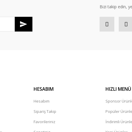
Bizi takip edin, ye
Gönder
HESABIM
HIZLI MENÜ
Hesabım
Sponsor Ürünl
Sipariş Takip
Popüler Ürünl
Favorileriniz
İndirimli Ürünl