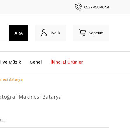
0537 450 40 94
ARA
Üyelik
Sepetim
i ve Müzik
Genel
İkinci El Ürünler
inesi Batarya
toğraf Makinesi Batarya
le!