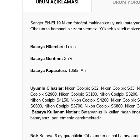
ÜRÜN AÇIKLAMASI
ÜRÜN YORU
Sanger EN-EL19 Nikon fotoğraf makinenize uyumlu bataryadır.
Cihazınıza herhangi bir zarar vermez. Yüksek kaliteli malzem
Batarya Hücreleri:
Li-ion
Batarya Gerilimi:
3.7V
Batarya Kapasitesi:
1050mAh
Uyumlu Cihazlar:
Nikon Coolpix S32, Nikon Coolpix S33, N
Coolpix S2900, Nikon Coolpix S3100, Nikon Coolpix S3200, 
Nikon Coolpix S4150, Nikon Coolpix S4200, Nikon Coolpix S
S6600, Nikon Coolpix S6700, Nikon Coolpix S6800, Nikon C
Batarya Kullanım Notları
: Bataryanızı ilk kullanımdan önc
bataryanızı şarj etmeniz gerekmektedir.
Not:
Batarya 6 ay garantilidir. Cihazınızın orjinal bataryas