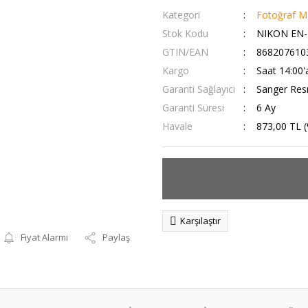
Kategori
Fotoğraf Ma
Stok Kodu
NIKON EN-
GTIN/EAN
868207610
Kargo
Saat 14:00'
Garanti Sağlayıcı
Sanger Resm
Garanti Süresi
6 Ay
Havale
873,00 TL (
Karşılaştır
Fiyat Alarmı
Paylaş