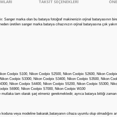
MLARI
TAKSİT SEÇENEKLERİ
ÖNE
 Sanger marka olan bu batarya fotoğraf makinenizin orjinal bataryasının bir
eden üretilen sanger marka batarya cihazınızın orjinal bataryasına çok yakın
ikon Coolpix S100, Nikon Coolpix S2500, Nikon Coolpix S2600, Nikon Coolpi
Nikon Coolpix S3300, Nikon Coolpix S3400, Nikon Coolpix S3500, Nikon Coo
4300, Nikon Coolpix S4400, Nikon Coolpix S5200, Nikon Coolpix S5300, Niko
oolpix S6900, Nikon Coolpix S7000, Nikon Coolpix W100
e mutlaka tam olarak şarj etmeniz gerekmektedir, ayrıca batarya bittiği zama
ının koduna veya modeline bakarak,bataryanın cihaza uyumlu olup olmadığını an