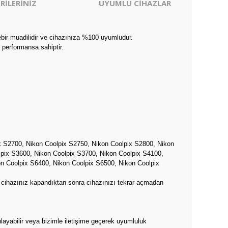
RİLERİNİZ
UYUMLU CİHAZLAR
ebir muadilidir ve cihazınıza %100 uyumludur.
 performansa sahiptir.
x S2700, Nikon Coolpix S2750, Nikon Coolpix S2800, Nikon
lpix S3600, Nikon Coolpix S3700, Nikon Coolpix S4100,
n Coolpix S6400, Nikon Coolpix S6500, Nikon Coolpix
n cihazınız kapandıktan sonra cihazınızı tekrar açmadan
layabilir veya bizimle iletişime geçerek uyumluluk