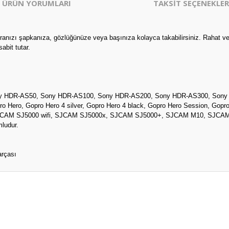
ÜRÜN YORUMLARI
TAKSİT SEÇENEKLER
anızı şapkanıza, gözlüğünüze veya başınıza kolayca takabilirsiniz. Rahat ve 
abit tutar.
y HDR-AS50, Sony HDR-AS100, Sony HDR-AS200, Sony HDR-AS300, Sony
o Hero, Gopro Hero 4 silver, Gopro Hero 4 black, Gopro Hero Session, Gop
AM SJ5000 wifi, SJCAM SJ5000x, SJCAM SJ5000+, SJCAM M10, SJCAM M2
ludur.
arçası
er konularda yetersiz gördüğünüz noktaları öneri formunu kullanarak tarafım
Bu ürüne ilk yorumu siz yapın!