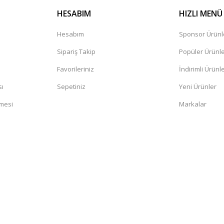
HESABIM
HIZLI MENÜ
Hesabım
Sponsor Ürünl
Sipariş Takip
Popüler Ürünl
Favorileriniz
İndirimli Ürünl
sı
Sepetiniz
Yeni Ürünler
şmesi
Markalar