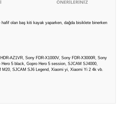
İ
ÖNERİLERİNİZ
hafif olan baş kiti kayak yaparken, dağda bisiklete binerken
 HDR-AZ1VR, Sony FDR-X1000V, Sony FDR-X3000R, Sony
ro Hero 5 black, Gopro Hero 5 session, SJCAM SJ4000,
0, SJCAM SJ6 Legend, Xiaomi yi, Xiaomi Yi 2 4k vb.
ıza iletebilirsiniz.