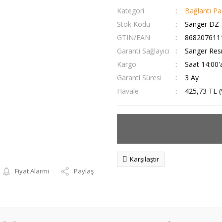
Kategori
Bağlantı Par
Stok Kodu
Sanger DZ
GTIN/EAN
868207611
Garanti Sağlayıcı
Sanger Resm
Kargo
Saat 14:00'
Garanti Süresi
3 Ay
Havale
425,73 TL (
Karşılaştır
Fiyat Alarmı
Paylaş