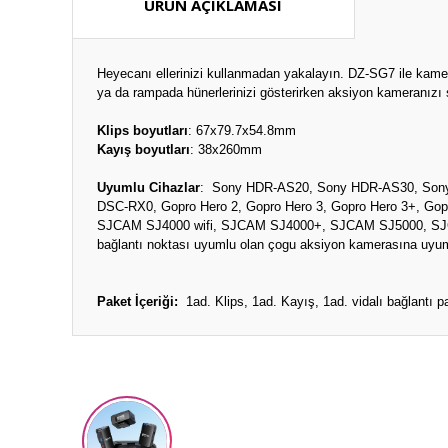
ÜRÜN AÇIKLAMASI
Heyecanı ellerinizi kullanmadan yakalayın. DZ-SG7 ile kamer
ya da rampada hünerlerinizi gösterirken aksiyon kameranızı s
Klips boyutları
: 67x79.7x54.8mm
Kayış boyutları
: 38x260mm
Uyumlu Cihazlar
:
Sony HDR-AS20, Sony HDR-AS30, Son
DSC-RX0, Gopro Hero 2, Gopro Hero 3, Gopro Hero 3+, Gopr
SJCAM SJ4000 wifi, SJCAM SJ4000+, SJCAM SJ5000, SJC
bağlantı noktası uyumlu olan çogu aksiyon kamerasına uyum
Paket İçeriği:
1ad. Klips, 1ad. Kayış, 1ad. vidalı bağlantı p
Bu ürünün fiyat bilgisi, resim, ürün açıklamalarında ve diğ
Görüş ve önerileriniz için teşekkür ederiz.
Ürün resmi kalitesiz, bozuk veya görüntülenemiyor.