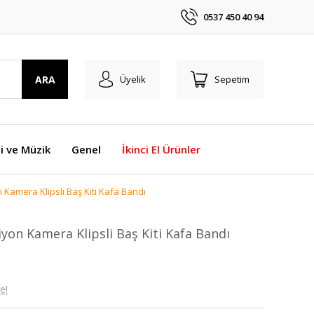
0537 450 40 94
ARA
Üyelik
Sepetim
i ve Müzik
Genel
İkinci El Ürünler
Kamera Klipsli Baş Kiti Kafa Bandı
yon Kamera Klipsli Baş Kiti Kafa Bandı
e!