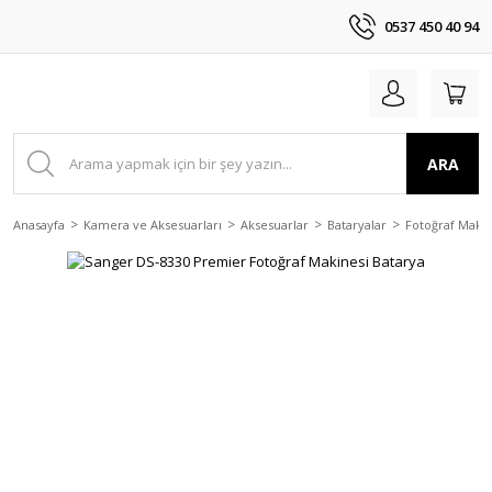
0537 450 40 94
ARA
Anasayfa
Kamera ve Aksesuarları
Aksesuarlar
Bataryalar
Fotoğraf Makin