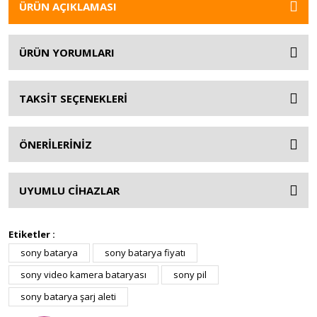
ÜRÜN AÇIKLAMASI
ÜRÜN YORUMLARI
TAKSİT SEÇENEKLERİ
ÖNERİLERİNİZ
UYUMLU CİHAZLAR
Etiketler :
sony batarya
sony batarya fiyatı
sony video kamera bataryası
sony pil
sony batarya şarj aleti