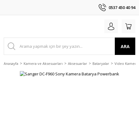
0537 450 40 94
ARA
Anasayfa
Kamera ve Aksesuarları
Aksesuarlar
Bataryalar
Video Kamera 