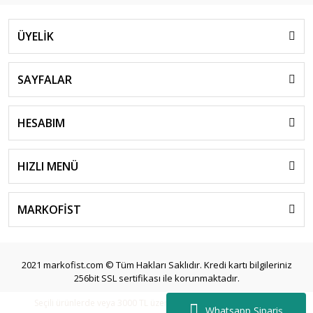
ÜYELİK
SAYFALAR
HESABIM
HIZLI MENÜ
MARKOFİST
2021 markofist.com © Tüm Hakları Saklıdır. Kredi kartı bilgileriniz
256bit SSL sertifikası ile korunmaktadır.
Seçili ürünlerde veya 3000 TL üzeri siparişlerde ücretsiz kargo.
Whatsapp Sipariş