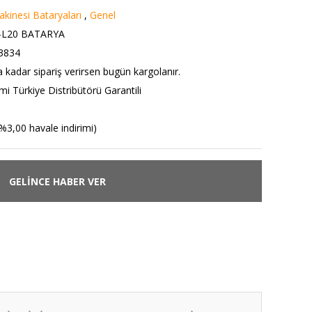
kinesi Bataryaları
,
Genel
-L20 BATARYA
3834
a kadar sipariş verirsen bugün kargolanır.
i Türkiye Distribütörü Garantili
%3,00 havale indirimi)
GELİNCE HABER VER