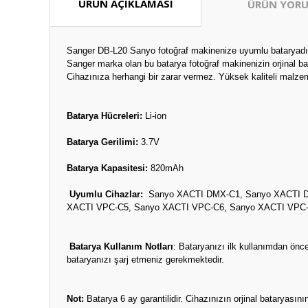
ÜRÜN AÇIKLAMASI
ÜRÜN YORU
Sanger DB-L20 Sanyo fotoğraf makinenize uyumlu bataryadı
Sanger marka olan bu batarya fotoğraf makinenizin orjinal ba
Cihazınıza herhangi bir zarar vermez. Yüksek kaliteli malzem
Batarya Hücreleri:
Li-ion
Batarya Gerilimi:
3.7V
Batarya Kapasitesi:
820mAh
Uyumlu Cihazlar:
Sanyo XACTI DMX-C1, Sanyo XACTI D
XACTI VPC-C5, Sanyo XACTI VPC-C6, Sanyo XACTI VPC-
Batarya Kullanım Notları
: Bataryanızı ilk kullanımdan önc
bataryanızı şarj etmeniz gerekmektedir.
Not:
Batarya 6 ay garantilidir. Cihazınızın orjinal bataryas