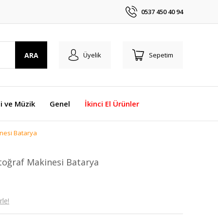
0537 450 40 94
ARA
Üyelik
Sepetim
i ve Müzik
Genel
İkinci El Ürünler
nesi Batarya
toğraf Makinesi Batarya
le!