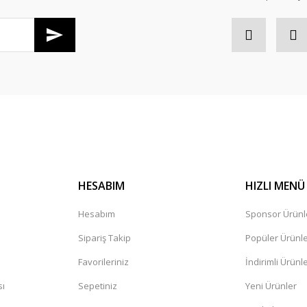
Gönder
HESABIM
HIZLI MENÜ
Hesabım
Sponsor Ürünl
Sipariş Takip
Popüler Ürünl
Favorileriniz
İndirimli Ürünl
sı
Sepetiniz
Yeni Ürünler