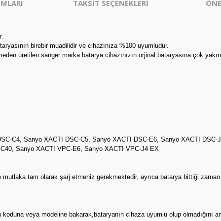
MLARI
TAKSİT SEÇENEKLERİ
ÖNE
r.
taryasının birebir muadilidir ve cihazınıza %100 uyumludur.
eden üretilen sanger marka batarya cihazınızın orjinal bataryasına çok yakın
SC-C4, Sanyo XACTI DSC-C5, Sanyo XACTI DSC-E6, Sanyo XACTI DSC-J
C40, Sanyo XACTI VPC-E6, Sanyo XACTI VPC-J4 EX
e mutlaka tam olarak şarj etmeniz gerekmektedir, ayrıca batarya bittiği zama
ının koduna veya modeline bakarak,bataryanın cihaza uyumlu olup olmadığını an