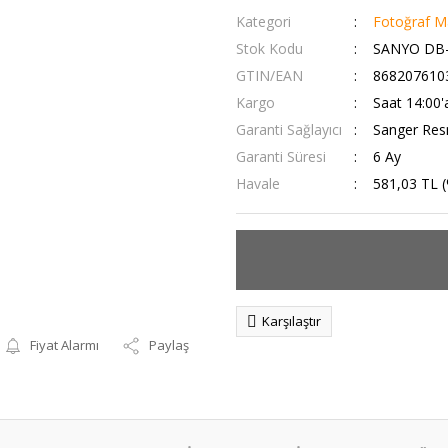
Kategori
Fotoğraf Ma
Stok Kodu
SANYO DB
GTIN/EAN
868207610
Kargo
Saat 14:00'
Garanti Sağlayıcı
Sanger Resm
Garanti Süresi
6 Ay
Havale
581,03 TL (
Karşılaştır
Fiyat Alarmı
Paylaş