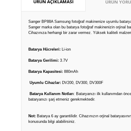
ÜRÜN AÇIKLAMASI
ÜRÜN YORU
Sanger BP88A Samsung fotoğraf makinenize uyumlu batarya
Sanger marka olan bu batarya fotoğraf makinenizin orjinal ba
Cihazınıza herhangi bir zarar vermez. Yüksek kaliteli malzem
Batarya Hücreleri:
Li-ion
Batarya Gerilimi:
3.7V
Batarya Kapasitesi:
880mAh
Uyumlu Cihazlar:
DV200, DV300, DV300F
Batarya Kullanım Notları
: Bataryanızı ilk kullanımdan önc
bataryanızı şarj etmeniz gerekmektedir.
Not:
Batarya 6 ay garantilidir. Cihazınızın orjinal bataryas
konusunda bilgi alabilirsiniz.