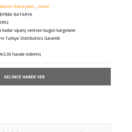
kinesi Bataryaları
,
Genel
BP88A BATARYA
1892
a kadar sipariş verirsen bugün kargolanır.
i Türkiye Distribütörü Garantili
%3,00 havale indirimi)
GELİNCE HABER VER