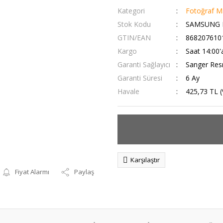
Kategori
Fotoğraf Ma
Stok Kodu
SAMSUNG 
GTIN/EAN
868207610
Kargo
Saat 14:00'
Garanti Sağlayıcı
Sanger Resm
Garanti Süresi
6 Ay
Havale
425,73 TL (
Karşılaştır
Fiyat Alarmı
Paylaş