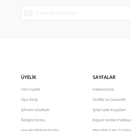
ÜYELİK
SAYFALAR
Yeni Üyelik
Hakkımızda
Üye Girişi
Gizlilik ve Güvenlik
Şifremi Unuttum
İptal İade Koşullari
İletişim Formu
Kişisel Veriler Politika
Havale Bildirim Formu
Mesafeli Satış Sözle