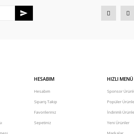
HESABIM
HIZLI MENÜ
Hesabım
Sponsor Ürünl
Sipariş Takip
Popüler Ürünl
Favorileriniz
İndirimli Ürünl
sı
Sepetiniz
Yeni Ürünler
şmesi
Markalar