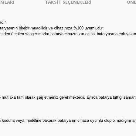
MLARI
TAKSİT SEÇENEKLERİ
ÖNE
dır.
taryasının birebir muadilidir ve cihazınıza %100 uyumludur.
eden üretilen sanger marka batarya cihazınızın orjinal bataryasına çok yakın
e mutlaka tam olarak şarj etmeniz gerekmektedir, ayrıca batarya bittiği zama
ının koduna veya modeline bakarak,bataryanın cihaza uyumlu olup olmadığını an