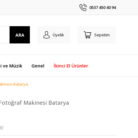
0537 450 40 94
ARA
Üyelik
Sepetim
i ve Müzik
Genel
İkinci El Ürünler
kinesi Batarya
otoğraf Makinesi Batarya
e!