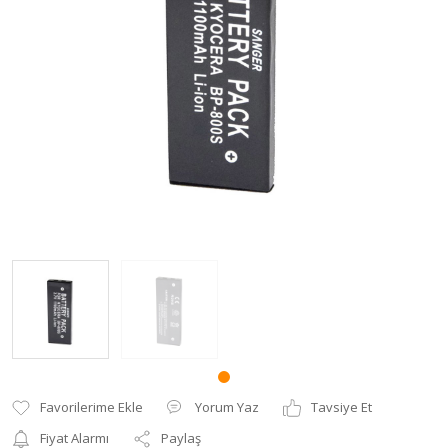
Uzaktan Kumandalar
Vizör ve LCD Eklentileri
Yorum Yaz
Tavsiye Et
Fiyat Alarmı
Paylaş