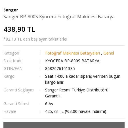
Sanger
Sanger BP-800S Kyocera Fotoğraf Makinesi Batarya
438,90 TL
*82,13 TL den başlayan taksitlerle!
Kategori
Fotoğraf Makinesi Bataryaları
,
Genel
Stok Kodu
KYOCERA BP-800S BATARYA
GTIN/EAN
8682076101335
Kargo
Saat 14:00'a kadar sipariş verirsen bugün
kargolanır.
Garanti Sağlayıcı
Sanger Resmi Türkiye Distribütörü
Garantili
Garanti Süresi
6 Ay
Havale
425,73 TL (%3,00 havale indirimi)