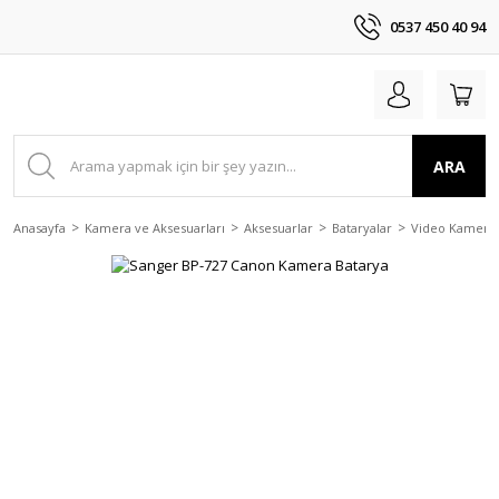
0537 450 40 94
ARA
Anasayfa
Kamera ve Aksesuarları
Aksesuarlar
Bataryalar
Video Kamera 