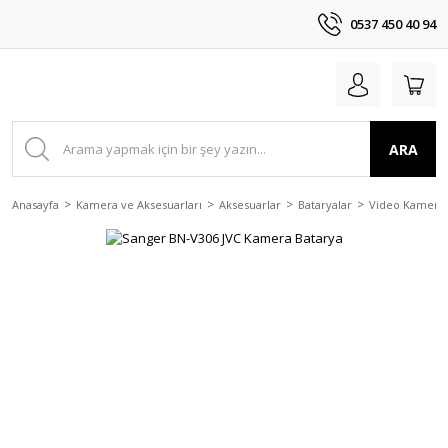
0537 450 40 94
ARA
Anasayfa
Kamera ve Aksesuarları
Aksesuarlar
Bataryalar
Video Kamera 