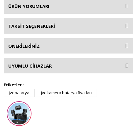
ÜRÜN YORUMLARI
TAKSİT SEÇENEKLERİ
ÖNERİLERİNİZ
UYUMLU CİHAZLAR
Etiketler :
jvc batarya
jvc kamera batarya fiyatları