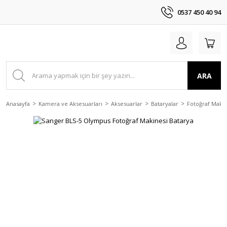
0537 450 40 94
ARA
Anasayfa
Kamera ve Aksesuarları
Aksesuarlar
Bataryalar
Fotoğraf Makin