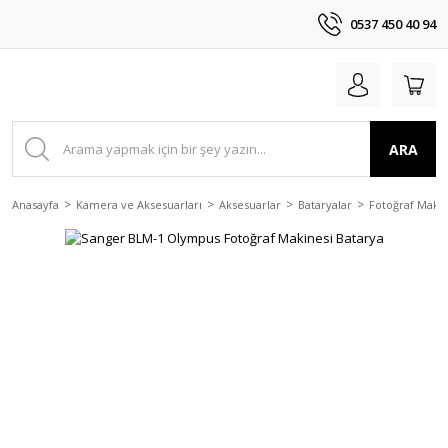
0537 450 40 94
ARA
Anasayfa
Kamera ve Aksesuarları
Aksesuarlar
Bataryalar
Fotoğraf Makin