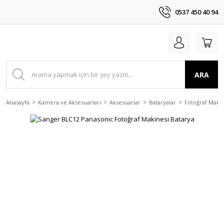
0537 450 40 94
ARA
Anasayfa
Kamera ve Aksesuarları
Aksesuarlar
Bataryalar
Fotoğraf Makin