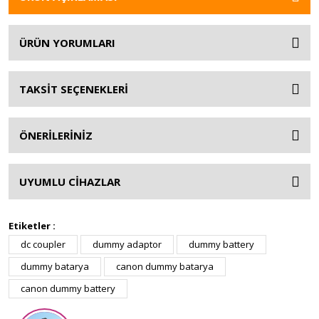
ÜRÜN YORUMLARI
TAKSİT SEÇENEKLERİ
ÖNERİLERİNİZ
UYUMLU CİHAZLAR
Etiketler :
dc coupler
dummy adaptor
dummy battery
dummy batarya
canon dummy batarya
canon dummy battery