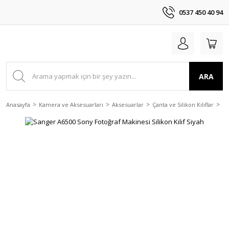
0537 450 40 94
ARA
Anasayfa
Kamera ve Aksesuarları
Aksesuarlar
Çanta ve Silikon Kılıflar
Sa