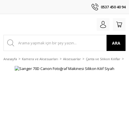
0537 450 40 94
ARA
Anasayfa
Kamera ve Aksesuarları
Aksesuarlar
Çanta ve Silikon Kılıflar
Sa