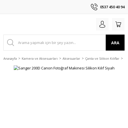
0537 450 40 94
ARA
Anasayfa
Kamera ve Aksesuarları
Aksesuarlar
Çanta ve Silikon Kılıflar
Sa