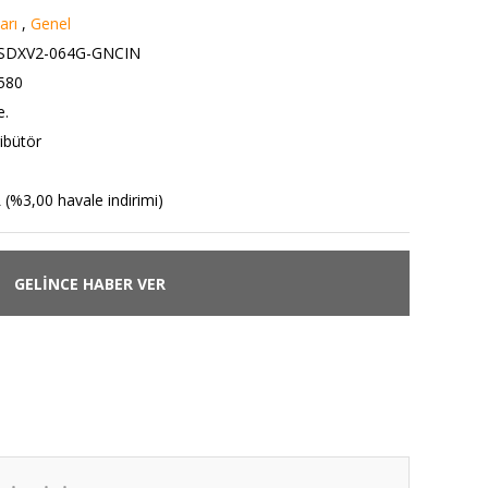
arı
,
Genel
DSDXV2-064G-GNCIN
580
e.
ibütör
 (%3,00 havale indirimi)
GELİNCE HABER VER