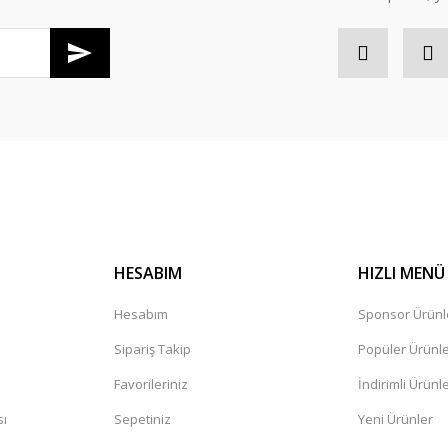
Gönder
HESABIM
HIZLI MENÜ
Hesabım
Sponsor Ürünl
Sipariş Takip
Popüler Ürünl
Favorileriniz
İndirimli Ürünl
sı
Sepetiniz
Yeni Ürünler