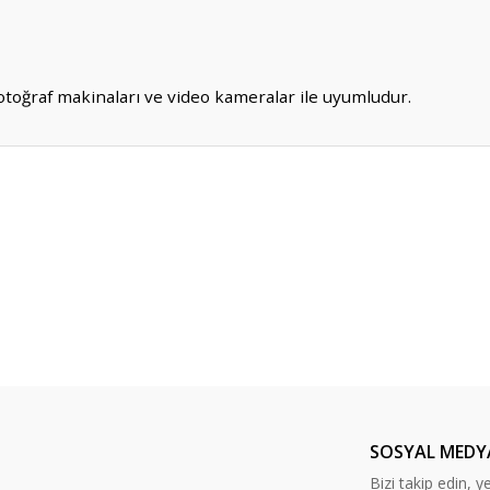
toğraf makinaları ve video kameralar ile uyumludur.
er konularda yetersiz gördüğünüz noktaları öneri formunu kullanarak tarafım
e video kameralar ile uyumludur.
Bu ürüne ilk yorumu siz yapın!
Yorum Yaz
SOSYAL MEDY
Bizi takip edin, ye