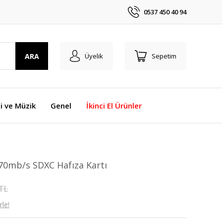
0537 450 40 94
ARA
Üyelik
Sepetim
i ve Müzik
Genel
İkinci El Ürünler
70mb/s SDXC Hafıza Kartı
 TL
le!