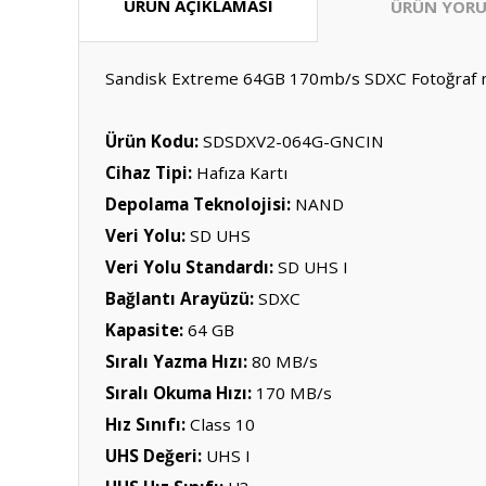
ÜRÜN AÇIKLAMASI
ÜRÜN YORU
Sandisk Extreme 64GB 170mb/s SDXC Fotoğraf maki
Ürün Kodu:
SDSDXV2-064G-GNCIN
Cihaz Tipi:
Hafıza Kartı
Depolama Teknolojisi:
NAND
Veri Yolu:
SD UHS
Veri Yolu Standardı:
SD UHS I
Bağlantı Arayüzü:
SDXC
Kapasite:
64 GB
Sıralı Yazma Hızı:
80 MB/s
Sıralı Okuma Hızı:
170 MB/s
Hız Sınıfı:
Class 10
UHS Değeri:
UHS I