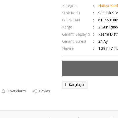
Kategori
Hafıza Kartl
Stok Kodu
Sandisk S
GTIN/EAN
619659188
Kargo
2 Gün İçind
Garanti Sağlayıcı
Resmi Distr
Garanti Süresi
24 Ay
Havale
1.297,47 TL
Karşılaştır
Fiyat Alarmı
Paylaş