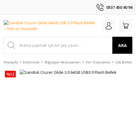
0537 450 40 94
ARA
Anasayfa
Elektronik
Bilgisayar Aksesuarları
Veri Depolama
Usb Bellekle
%12