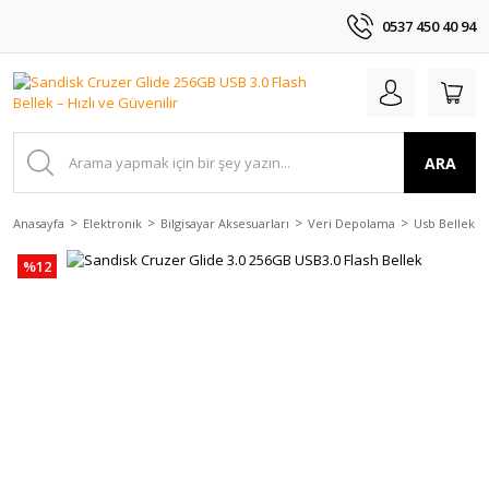
0537 450 40 94
ARA
Anasayfa
Elektronik
Bilgisayar Aksesuarları
Veri Depolama
Usb Bellekle
%12