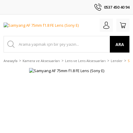
0537 450 40 94
ARA
Anasayfa
Kamera ve Aksesuarları
Lens ve Lens Aksesuarları
Lensler
Sam