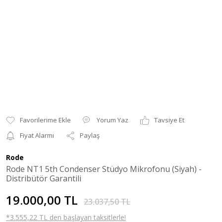
Yorum Yaz
Tavsiye Et
Fiyat Alarmı
Paylaş
Rode
Rode NT1 5th Condenser Stüdyo Mikrofonu (Siyah) -
Distribütör Garantili
19.000,00 TL
23.037,50 TL
*3.555,22 TL den başlayan taksitlerle!