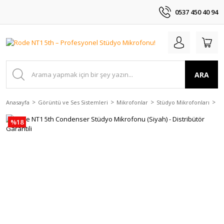
0537 450 40 94
ARA
Anasayfa
Görüntü ve Ses Sistemleri
Mikrofonlar
Stüdyo Mikrofonları
Ro
%18