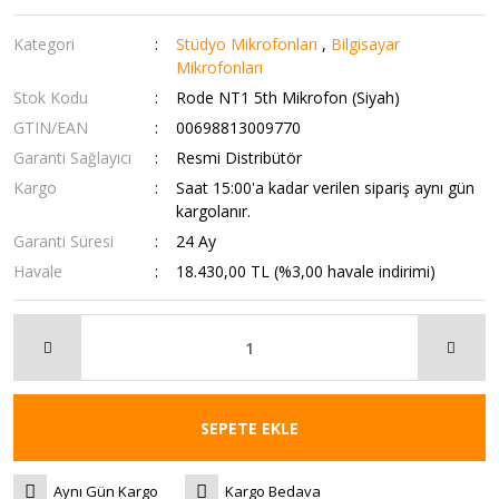
Kategori
Stüdyo Mikrofonları
,
Bilgisayar
Mikrofonları
Stok Kodu
Rode NT1 5th Mikrofon (Siyah)
GTIN/EAN
00698813009770
Garanti Sağlayıcı
Resmi Distribütör
Kargo
Saat 15:00'a kadar verilen sipariş aynı gün
kargolanır.
Garanti Süresi
24 Ay
Havale
18.430,00 TL (%3,00 havale indirimi)
SEPETE EKLE
Aynı Gün Kargo
Kargo Bedava