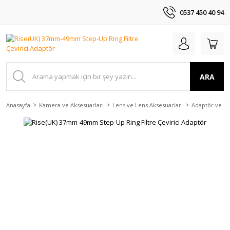
0537 450 40 94
ARA
Anasayfa
Kamera ve Aksesuarları
Lens ve Lens Aksesuarları
Adaptör ve Çev