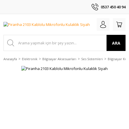
0537 450 40 94
ARA
Anasayfa
Elektronik
Bilgisayar Aksesuarları
Ses Sistemleri
Bilgisayar Kula