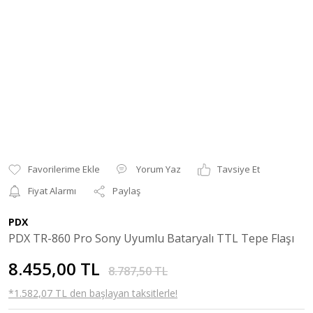
Yorum Yaz
Tavsiye Et
Fiyat Alarmı
Paylaş
PDX
PDX TR-860 Pro Sony Uyumlu Bataryalı TTL Tepe Flaşı
8.455,00 TL
8.787,50 TL
*1.582,07 TL den başlayan taksitlerle!