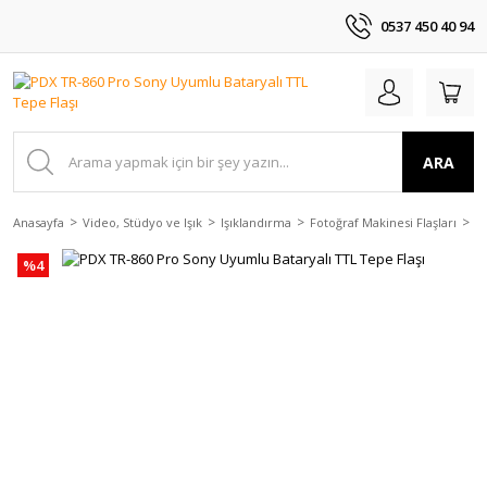
0537 450 40 94
ARA
Anasayfa
Video, Stüdyo ve Işık
Işıklandırma
Fotoğraf Makinesi Flaşları
P
%4