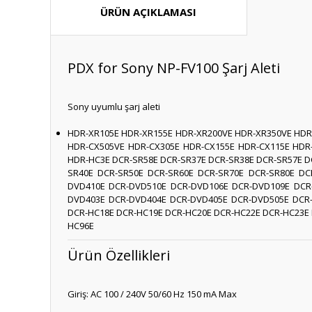
ÜRÜN AÇIKLAMASI
PDX for Sony NP-FV100 Şarj Aleti
Sony uyumlu şarj aleti
HDR-XR105E HDR-XR155E HDR-XR200VE HDR-XR350VE HDR
HDR-CX505VE HDR-CX305E HDR-CX155E HDR-CX115E HDR
HDR-HC3E DCR-SR58E DCR-SR37E DCR-SR38E DCR-SR57E D
SR40E DCR-SR50E DCR-SR60E DCR-SR70E DCR-SR80E DC
DVD410E DCR-DVD510E DCR-DVD106E DCR-DVD109E DCR
DVD403E DCR-DVD404E DCR-DVD405E DCR-DVD505E DCR-
DCR-HC18E DCR-HC19E DCR-HC20E DCR-HC22E DCR-HC23E 
HC96E
Ürün Özellikleri
Giriş: AC 100 / 240V 50/60 Hz 150 mA Max