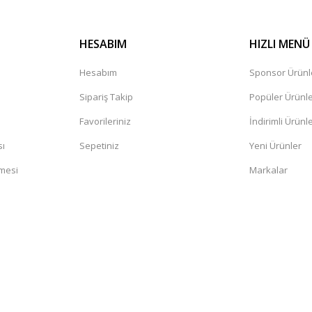
HESABIM
HIZLI MENÜ
Hesabım
Sponsor Ürünl
Sipariş Takip
Popüler Ürünl
Favorileriniz
İndirimli Ürünl
sı
Sepetiniz
Yeni Ürünler
şmesi
Markalar