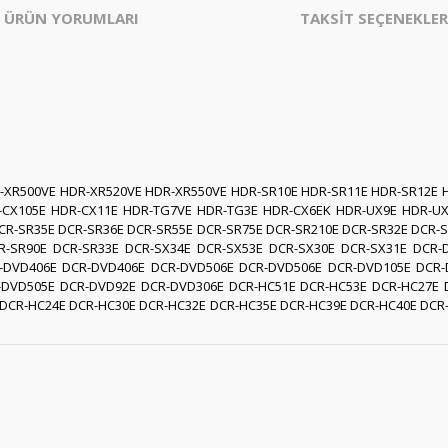
ÜRÜN YORUMLARI
TAKSİT SEÇENEKLER
-XR500VE HDR-XR520VE HDR-XR550VE HDR-SR10E HDR-SR11E HDR-SR12E 
-CX105E HDR-CX11E HDR-TG7VE HDR-TG3E HDR-CX6EK HDR-UX9E HDR-U
CR-SR35E DCR-SR36E DCR-SR55E DCR-SR75E DCR-SR210E DCR-SR32E DCR-S
R-SR90E DCR-SR33E DCR-SX34E DCR-SX53E DCR-SX30E DCR-SX31E DCR
-DVD406E DCR-DVD406E DCR-DVD506E DCR-DVD506E DCR-DVD105E DCR-
DVD505E DCR-DVD92E DCR-DVD306E DCR-HC51E DCR-HC53E DCR-HC27E 
DCR-HC24E DCR-HC30E DCR-HC32E DCR-HC35E DCR-HC39E DCR-HC40E DCR