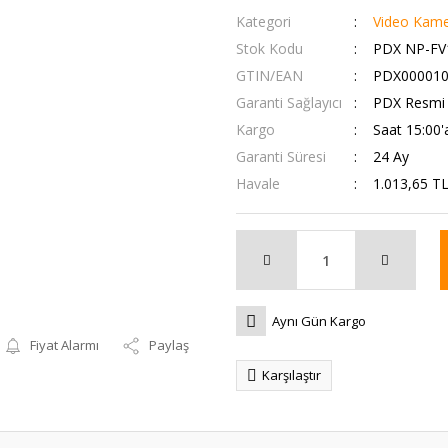
Kategori
Video Kamer
Stok Kodu
PDX NP-FV
GTIN/EAN
PDX000010
Garanti Sağlayıcı
PDX Resmi T
Kargo
Saat 15:00'a
Garanti Süresi
24 Ay
Havale
1.013,65 TL
Aynı Gün Kargo
Fiyat Alarmı
Paylaş
Karşılaştır