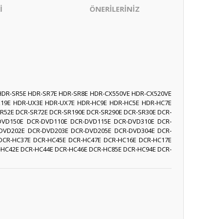
İ
ÖNERİLERİNİZ
HDR-SR5E HDR-SR7E HDR-SR8E HDR-CX550VE HDR-CX520VE
X19E HDR-UX3E HDR-UX7E HDR-HC9E HDR-HC5E HDR-HC7E
R52E DCR-SR72E DCR-SR190E DCR-SR290E DCR-SR30E DCR-
-DVD150E DCR-DVD110E DCR-DVD115E DCR-DVD310E DCR-
DVD202E DCR-DVD203E DCR-DVD205E DCR-DVD304E DCR-
DCR-HC37E DCR-HC45E DCR-HC47E DCR-HC16E DCR-HC17E
-HC42E DCR-HC44E DCR-HC46E DCR-HC85E DCR-HC94E DCR-