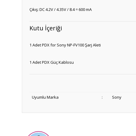
Çıkış: DC 4.2V / 4.35V / 8.4 = 600 mA
Kutu İçeriği
1 Adet PDX for Sony NP-FV100 Şarj Aleti
1 Adet PDX Güç Kablosu
Uyumlu Marka
:
Sony
Bu ürünün fiyat bilgisi, resim, ürün açıklamalarında ve diğ
Görüş ve önerileriniz için teşekkür ederiz.