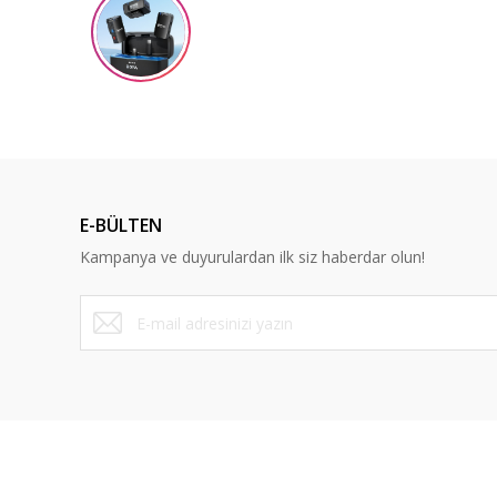
Ürün resmi kalitesiz, bozuk veya görüntülenemiyor.
Ürün açıklamasında eksik bilgiler bulunuyor.
Ürün bilgilerinde hatalar bulunuyor.
Ürün fiyatı diğer sitelerden daha pahalı.
Bu ürüne benzer farklı alternatifler olmalı.
E-BÜLTEN
Kampanya ve duyurulardan ilk siz haberdar olun!