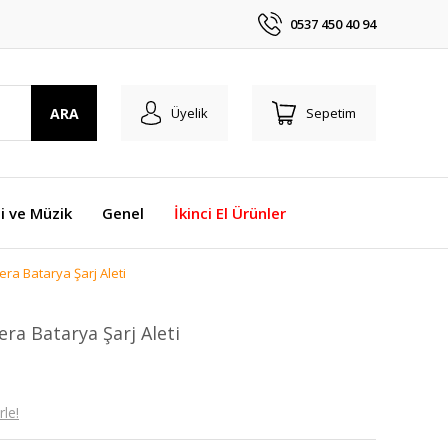
0537 450 40 94
ARA
Üyelik
Sepetim
i ve Müzik
Genel
İkinci El Ürünler
a Batarya Şarj Aleti
a Batarya Şarj Aleti
le!