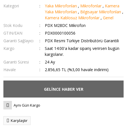
Kategori
Yaka Mikrofonları
,
Mikrofonlar
,
Kamera
Yaka Mikrofonları
,
Bilgisayar Mikrofonları
,
Kamera Kablosuz Mikrofonlar
,
Genel
Stok Kodu
PDX M28DC Mikrofon
GTIN/EAN
PDX0000100056
Garanti Sağlayıcı
PDX Resmi Türkiye Distribütörü Garantili
Kargo
Saat 14:00'a kadar sipariş verirsen bugün
kargolanır.
Garanti Süresi
24 Ay
Havale
2.856,65 TL (%3,00 havale indirimi)
GELİNCE HABER VER
Aynı Gün Kargo
Karşılaştır