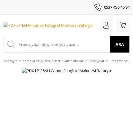
0537 450 40 94
ARA
Anasayfa
Kamera ve Aksesuarları
Aksesuarlar
Bataryalar
Fotoğraf Makin