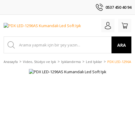
0537 450 40 94
ARA
Anasayfa
Video, Stüdyo ve Işık
Işıklandırma
Led Işıklar
PDX LED-1296AS K