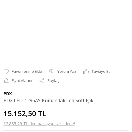
Yorum Yaz
Tavsiye Et
Fiyat Alarmı
Paylaş
PDX
PDX LED-1296AS Kumandalı Led Soft Işık
15.152,50 TL
*2.835,29 TL den başlayan taksitlerle!