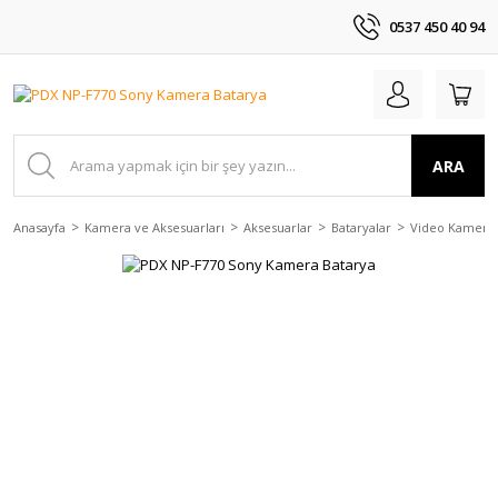
0537 450 40 94
ARA
Anasayfa
Kamera ve Aksesuarları
Aksesuarlar
Bataryalar
Video Kamera 