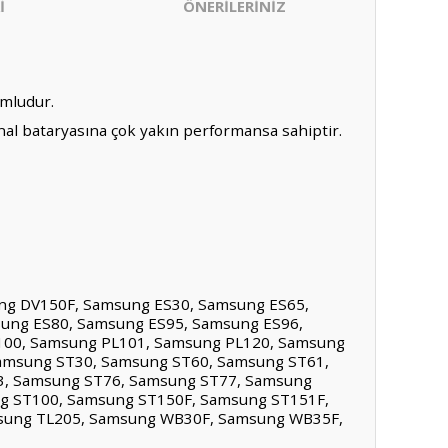
İ
ÖNERİLERİNİZ
umludur.
nal bataryasına çok yakın performansa sahiptir.
g DV150F, Samsung ES30, Samsung ES65,
ung ES80, Samsung ES95, Samsung ES96,
100, Samsung PL101, Samsung PL120, Samsung
amsung ST30, Samsung ST60, Samsung ST61,
3, Samsung ST76, Samsung ST77, Samsung
g ST100, Samsung ST150F, Samsung ST151F,
sung TL205, Samsung WB30F, Samsung WB35F,