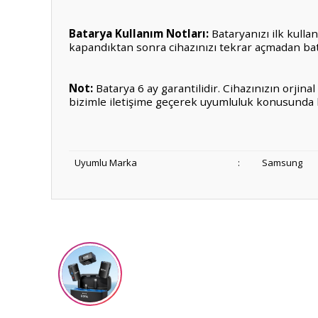
Batarya Kullanım Notları:
Bataryanızı ilk kulla
kapandıktan sonra cihazınızı tekrar açmadan ba
Not:
Batarya 6 ay garantilidir. Cihazınızın orji
bizimle iletişime geçerek uyumluluk konusunda bil
Uyumlu Marka
:
Samsung
Bu ürünün fiyat bilgisi, resim, ürün açıklamalarında ve diğ
Görüş ve önerileriniz için teşekkür ederiz.
Ürün resmi kalitesiz, bozuk veya görüntülenemiyor.
Ürün açıklamasında eksik bilgiler bulunuyor.
Ürün bilgilerinde hatalar bulunuyor.