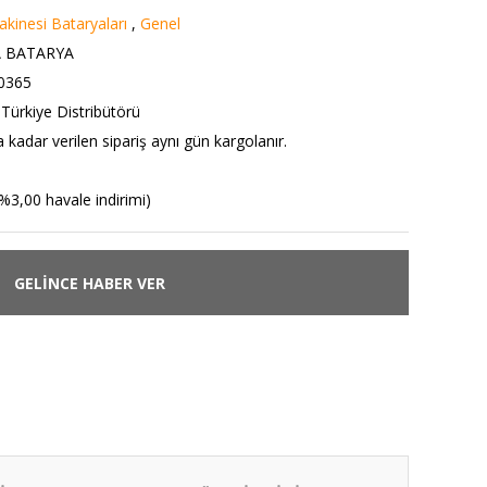
kinesi Bataryaları
,
Genel
A BATARYA
0365
ürkiye Distribütörü
 kadar verilen sipariş aynı gün kargolanır.
%3,00 havale indirimi)
GELİNCE HABER VER