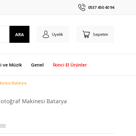
0537 450 40 94
ARA
Üyelik
Sepetim
i ve Müzik
Genel
İkinci El Ürünler
kinesi Batarya
otoğraf Makinesi Batarya
le!