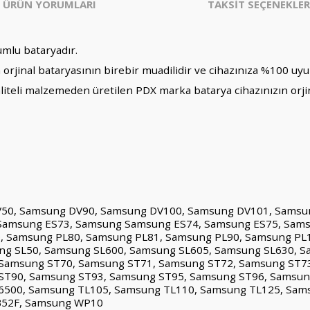
ÜRÜN YORUMLARI
TAKSİT SEÇENEKLER
mlu bataryadır.
orjinal bataryasının birebir muadilidir ve cihazınıza %100 uy
liteli malzemeden üretilen PDX marka batarya cihazınızın orji
0, Samsung DV90, Samsung DV100, Samsung DV101, Samsun
Samsung ES73, Samsung Samsung ES74, Samsung ES75, Sams
 Samsung PL80, Samsung PL81, Samsung PL90, Samsung PL
ng SL50, Samsung SL600, Samsung SL605, Samsung SL630, S
Samsung ST70, Samsung ST71, Samsung ST72, Samsung ST7
ST90, Samsung ST93, Samsung ST95, Samsung ST96, Samsun
6500, Samsung TL105, Samsung TL110, Samsung TL125, Sam
52F, Samsung WP10