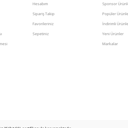
Hesabım
Sponsor Ürünl
Sipariş Takip
Popüler Ürünl
Favorileriniz
İndirimli Ürünl
sı
Sepetiniz
Yeni Ürünler
şmesi
Markalar