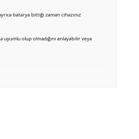
rıca batarya bittiği zaman cihazınız
za uyumlu olup olmadığını anlayabilir veya
ıza iletebilirsiniz.