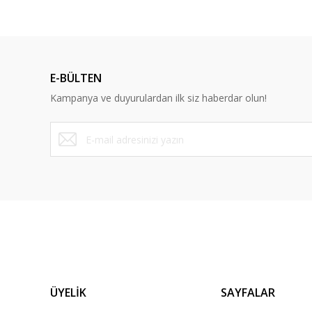
Ürün fiyatı diğer sitelerden daha pahalı.
Bu ürüne benzer farklı alternatifler olmalı.
E-BÜLTEN
Kampanya ve duyurulardan ilk siz haberdar olun!
ÜYELİK
SAYFALAR