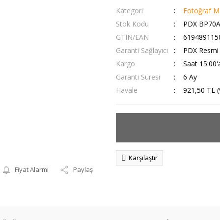
Kategori
Fotoğraf Ma
Stok Kodu
PDX BP70
GTIN/EAN
619489115
Garanti Sağlayıcı
PDX Resmi T
Kargo
Saat 15:00'a
Garanti Süresi
6 Ay
Havale
921,50 TL (
Karşılaştır
Fiyat Alarmı
Paylaş