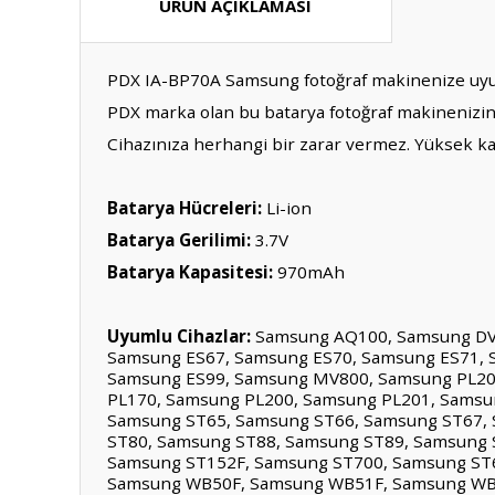
ÜRÜN AÇIKLAMASI
PDX IA-BP70A Samsung fotoğraf makinenize uyu
PDX marka olan bu batarya fotoğraf makinenizin 
Cihazınıza herhangi bir zarar vermez. Yüksek ka
Batarya Hücreleri:
Li-ion
Batarya Gerilimi:
3.7V
Batarya Kapasitesi:
970mAh
Uyumlu Cihazlar:
Samsung AQ100, Samsung DV5
Samsung ES67, Samsung ES70, Samsung ES71, 
Samsung ES99, Samsung MV800, Samsung PL20,
PL170, Samsung PL200, Samsung PL201, Samsu
Samsung ST65, Samsung ST66, Samsung ST67, 
ST80, Samsung ST88, Samsung ST89, Samsung 
Samsung ST152F, Samsung ST700, Samsung ST
Samsung WB50F, Samsung WB51F, Samsung WB