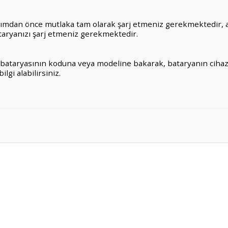
nımdan önce mutlaka tam olarak şarj etmeniz gerekmektedir, ay
taryanızı şarj etmeniz gerekmektedir.
nal bataryasının koduna veya modeline bakarak, bataryanın ciha
gi alabilirsiniz.
er konularda yetersiz gördüğünüz noktaları öneri formunu kullanarak tarafım
Bu ürüne ilk yorumu siz yapın!
Yorum Yaz