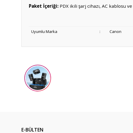
Paket İçeriği:
PDX ikili şarj cihazı, AC kablosu ve
Uyumlu Marka
:
Canon
Bu ürünün fiyat bilgisi, resim, ürün açıklamalarında ve diğ
Görüş ve önerileriniz için teşekkür ederiz.
Ürün resmi kalitesiz, bozuk veya görüntülenemiyor.
Ürün açıklamasında eksik bilgiler bulunuyor.
Ürün bilgilerinde hatalar bulunuyor.
Ürün fiyatı diğer sitelerden daha pahalı.
Bu ürüne benzer farklı alternatifler olmalı.
E-BÜLTEN