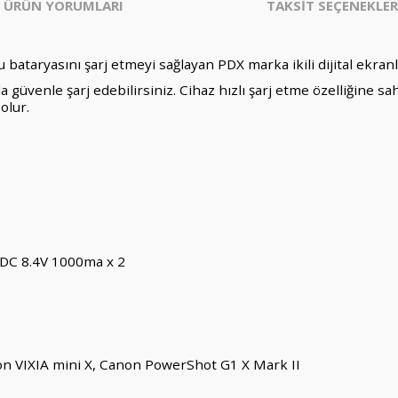
ÜRÜN YORUMLARI
TAKSİT SEÇENEKLER
taryasını şarj etmeyi sağlayan PDX marka ikili dijital ekranlı h
anda güvenle şarj edebilirsiniz. Cihaz hızlı şarj etme özelliğine 
olur.
 DC 8.4V 1000ma x 2
 VIXIA mini X, Canon PowerShot G1 X Mark II