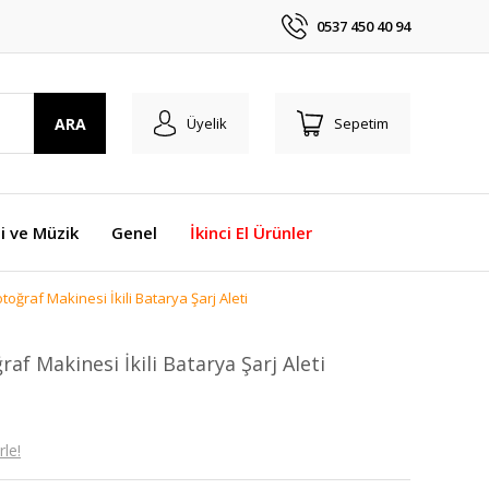
0537 450 40 94
ARA
Üyelik
Sepetim
i ve Müzik
Genel
İkinci El Ürünler
ğraf Makinesi İkili Batarya Şarj Aleti
f Makinesi İkili Batarya Şarj Aleti
le!