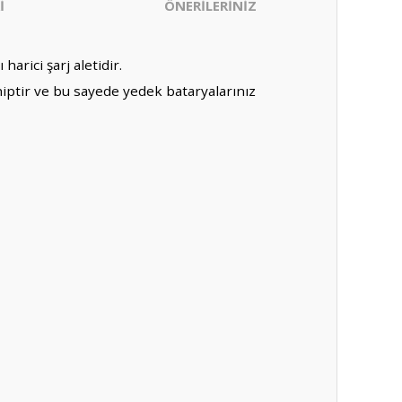
İ
ÖNERİLERİNİZ
arici şarj aletidir.
sahiptir ve bu sayede yedek bataryalarınız