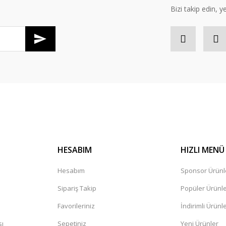
Bizi takip edin, ye
Gönder
HESABIM
HIZLI MENÜ
Hesabım
Sponsor Ürünl
Sipariş Takip
Popüler Ürünl
Favorileriniz
İndirimli Ürünl
sı
Sepetiniz
Yeni Ürünler