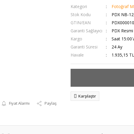
Kategori
Fotoğraf Ma
Stok Kodu
PDX NB-12L
GTIN/EAN
PDX000010
Garanti Sağlayıcı
PDX Resmi T
Kargo
Saat 15:00'a
Garanti Süresi
24 Ay
Havale
1.935,15 TL
Karşılaştır
Fiyat Alarmı
Paylaş