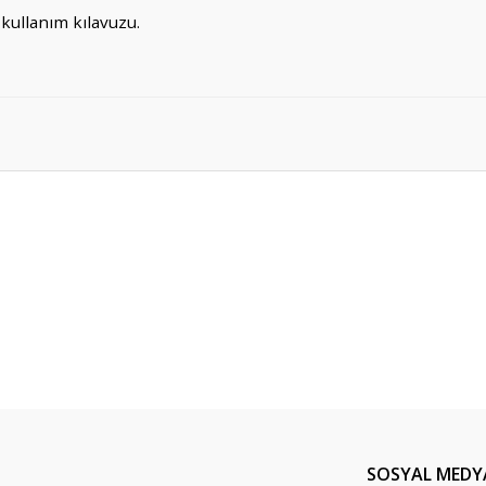
 kullanım kılavuzu.
er konularda yetersiz gördüğünüz noktaları öneri formunu kullanarak tarafım
Bu ürüne ilk yorumu siz yapın!
Yorum Yaz
SOSYAL MEDY