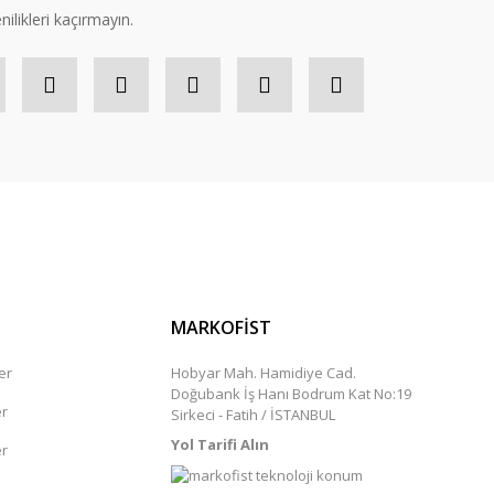
nilikleri kaçırmayın.
MARKOFİST
er
Hobyar Mah. Hamidiye Cad.
Doğubank İş Hanı Bodrum Kat No:19
er
Sirkeci - Fatih / İSTANBUL
Yol Tarifi Alın
er