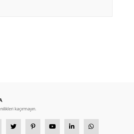
ıza iletebilirsiniz.
A
nilikleri kaçırmayın.