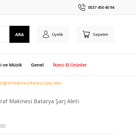
0537 450 40 94
ARA
Üyelik
Sepetim
i ve Müzik
Genel
İkinci El Ürünler
toğraf Makinesi Batarya Şarj Aleti
af Makinesi Batarya Şarj Aleti
le!