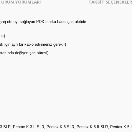
ÜRÜN YORUMLARI
TAKSİT SEÇENEKLER
şarj etmeyi sağlayan PDX marka harici şarj aletidir.
ık)
 için ayrı bir kablo edinmeniz gerekir)
 arasında değişen şarj süresi)
3 SLR, Pentax K-3 II SLR, Pentax K-5 SLR, Pentax K-5 II SLR, Pentax K-5