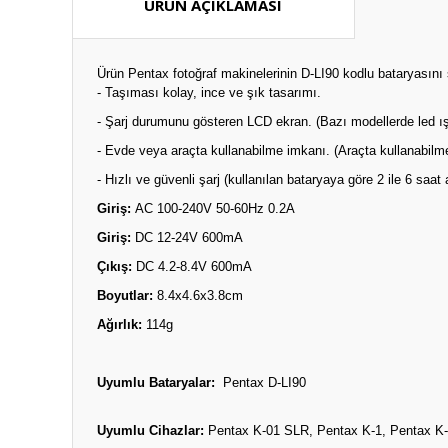
ÜRÜN AÇIKLAMASI
Ürün Pentax fotoğraf makinelerinin D-LI90 kodlu bataryasını 
- Taşıması kolay, ince ve şık tasarımı.
- Şarj durumunu gösteren LCD ekran. (Bazı modellerde led ış
- Evde veya araçta kullanabilme imkanı. (Araçta kullanabilmek
- Hızlı ve güvenli şarj (kullanılan bataryaya göre 2 ile 6 saat
Giriş:
AC 100-240V 50-60Hz 0.2A
Giriş:
DC 12-24V 600mA
Çıkış:
DC 4.2-8.4V 600mA
Boyutlar:
8.4x4.6x3.8cm
Ağırlık:
114g
Uyumlu Bataryalar:
Pentax D-LI90
Uyumlu Cihazlar:
Pentax K-01 SLR, Pentax K-1, Pentax K-