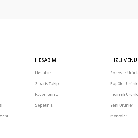
HESABIM
HIZLI MENÜ
Hesabım
Sponsor Ürünl
Sipariş Takip
Popüler Ürünl
Favorileriniz
İndirimli Ürünl
sı
Sepetiniz
Yeni Ürünler
şmesi
Markalar