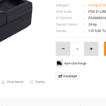
Kategori
Fotoğraf Ma
Stok Kodu
PDX D-LI90
GTIN/EAN
PDX000010
Garanti Süresi
24 Ay
Havale
1.013,65 TL
Aynı Gün Kargo
Karşılaştır
Fiyat Alarmı
Paylaş