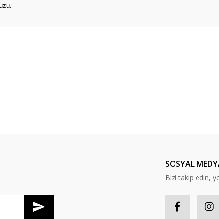
uzu.
er konularda yetersiz gördüğünüz noktaları öneri formunu kullanarak tarafım
Bu ürüne ilk yorumu siz yapın!
Yorum Yaz
SOSYAL MEDY
Bizi takip edin, ye
Gönder