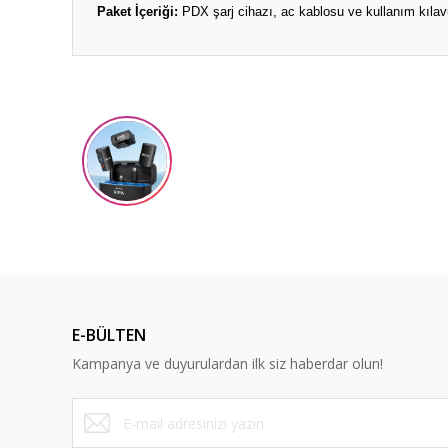
Paket İçeriği:
PDX şarj cihazı, ac kablosu ve kullanım kılav
Bu ürünün fiyat bilgisi, resim, ürün açıklamalarında ve diğ
Görüş ve önerileriniz için teşekkür ederiz.
Ürün resmi kalitesiz, bozuk veya görüntülenemiyor.
Ürün açıklamasında eksik bilgiler bulunuyor.
Ürün bilgilerinde hatalar bulunuyor.
Ürün fiyatı diğer sitelerden daha pahalı.
Bu ürüne benzer farklı alternatifler olmalı.
E-BÜLTEN
Kampanya ve duyurulardan ilk siz haberdar olun!