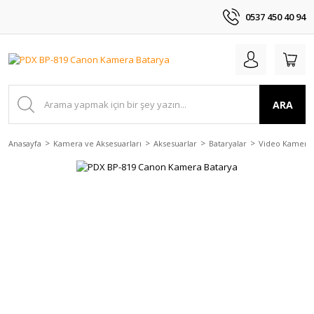
0537 450 40 94
ARA
Anasayfa
Kamera ve Aksesuarları
Aksesuarlar
Bataryalar
Video Kamera 