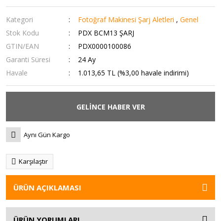
Kategori
Fotoğraf Makinesi Şarj Aletleri
,
Genel
Stok Kodu
PDX BCM13 ŞARJ
GTIN/EAN
PDX0000100086
Garanti Süresi
24 Ay
Havale
1.013,65 TL (%3,00 havale indirimi)
GELİNCE HABER VER
Aynı Gün Kargo
Karşılaştır
ÜRÜN AÇIKLAMASI
ÜRÜN YORUMLARI