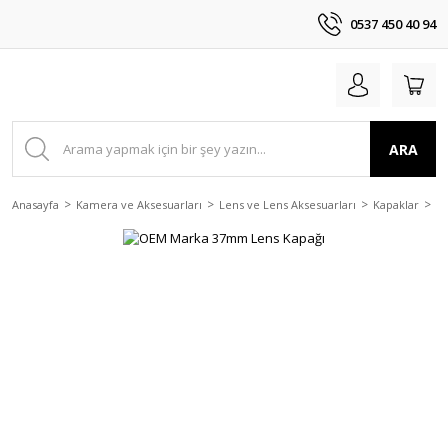
0537 450 40 94
ARA
Anasayfa
Kamera ve Aksesuarları
Lens ve Lens Aksesuarları
Kapaklar
O