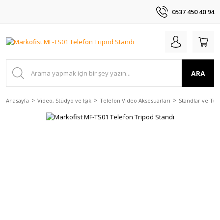
0537 450 40 94
ARA
Anasayfa
Video, Stüdyo ve Işık
Telefon Video Aksesuarları
Standlar ve Tut