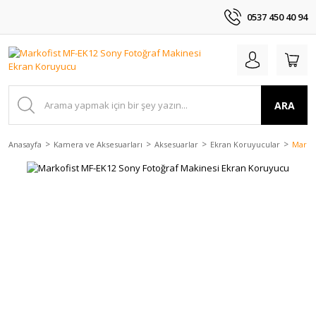
0537 450 40 94
ARA
Anasayfa
Kamera ve Aksesuarları
Aksesuarlar
Ekran Koruyucular
Marko