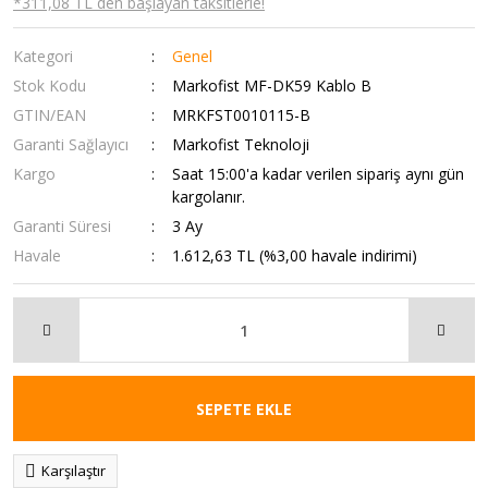
*311,08 TL den başlayan taksitlerle!
Kategori
Genel
Stok Kodu
Markofist MF-DK59 Kablo B
GTIN/EAN
MRKFST0010115-B
Garanti Sağlayıcı
Markofist Teknoloji
Kargo
Saat 15:00'a kadar verilen sipariş aynı gün
kargolanır.
Garanti Süresi
3 Ay
Havale
1.612,63 TL (%3,00 havale indirimi)
SEPETE EKLE
Karşılaştır