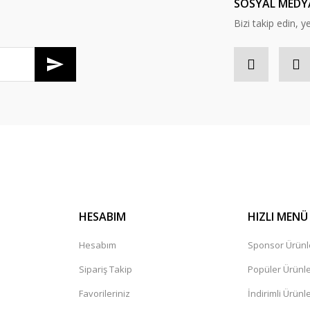
SOSYAL MEDY
Bizi takip edin, ye
Gönder
HESABIM
HIZLI MENÜ
Hesabım
Sponsor Ürünl
Sipariş Takip
Popüler Ürünl
Favorileriniz
İndirimli Ürünl