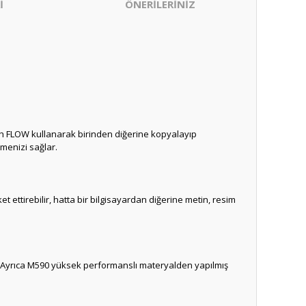
İ
ÖNERİLERİNİZ
itech FLOW kullanarak birinden diğerine kopyalayıp
emenizi sağlar.
et ettirebilir, hatta bir bilgisayardan diğerine metin, resim
ar. Ayrıca M590 yüksek performanslı materyalden yapılmış