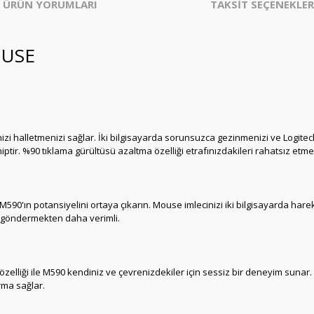
ÜRÜN YORUMLARI
TAKSİT SEÇENEKLER
OUSE
lerinizi halletmenizi sağlar. İki bilgisayarda sorunsuzca gezinmenizi ve Log
ptir. %90 tıklama gürültüsü azaltma özelliği etrafınızdakileri rahatsız etm
le M590'ın potansiyelini ortaya çıkarın. Mouse imlecinizi iki bilgisayarda harek
a göndermekten daha verimli.
 özelliği ile M590 kendiniz ve çevrenizdekiler için sessiz bir deneyim sun
rma sağlar.