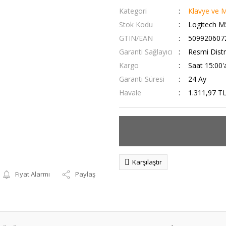
Kategori
Klavye ve 
Stok Kodu
Logitech M
GTIN/EAN
509920607
Garanti Sağlayıcı
Resmi Distr
Kargo
Saat 15:00'a
Garanti Süresi
24 Ay
Havale
1.311,97 TL
Karşılaştır
Fiyat Alarmı
Paylaş