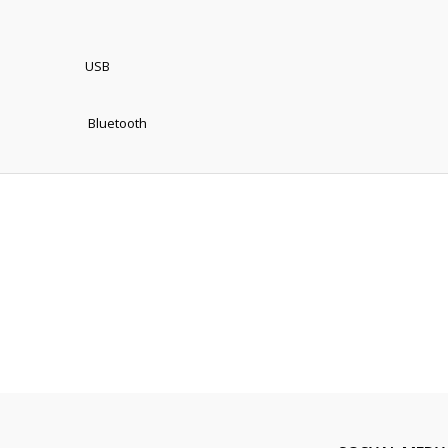
USB
Bluetooth
er konularda yetersiz gördüğünüz noktaları öneri formunu kullanarak tarafım
Bu ürüne ilk yorumu siz yapın!
Yorum Yaz