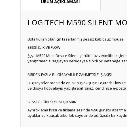
ÜRÜN AÇIKLAMASI
LOGITECH M590 SILENT M
Usta kullanıcılar için tasarlanmış sessiz kablosuz mouse
SESSİZLİK VE FLOW
Şşş... M590 Multi-Device Silent, gürültüsüz verimlilikle iş
yapıştırmanızı sağlayan neredeyse sihirli bir yeteneğe sahi
BİRDEN FAZLA BİLGİSAYAR İLE ZAHMETSİZ İŞ AKIŞI
Bilgisayarlar arasında en akıcı iş akışı için Logitech Flow i
ve dosya kopyalayıp yapıştırabilirsiniz. Kendinize e-post
SESSİZLİĞİN KEYFİNİ ÇIKARIN
Aynı tıklama hissi ve tıklama sesinde %90 gürültü azaltma
ayaklar ve kauçuk tekerlek sayesinde pürüzsüz bir kaydı