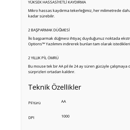
YÜKSEK HASSASİYETLİ KAYDIRMA
Mikro hassas kaydırma tekerleğimiz, her milimetrede daha
kadar sürebilir.
2 BAŞPARMAK DÜĞMESİ
İki başparmak düğmesi ihtiyaç duyduğunuz noktada ekstra 
Options™ Yazılımını indirerek bunları tam olarak istediklerin
2 YILLIK PİL ÖMRÜ
Bu mouse tek bir AA pil ile 24 ay süren gücüyle çalışmaya
sürprizleri ortadan kaldırır.
Teknik Özellikler
AA
Pil türü
1000
DPI