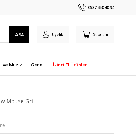
0537 450 40 94
ARA
Üyelik
Sepetim
i ve Müzik
Genel
İkinci El Ürünler
ow Mouse Gri
le!