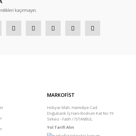
A
nilikleri kaçırmayın.
MARKOFİST
er
Hobyar Mah. Hamidiye Cad.
Doğubank İş Hanı Bodrum Kat No:19
er
Sirkeci - Fatih / İSTANBUL
Yol Tarifi Alın
er