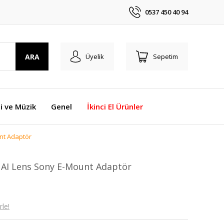
0537 450 40 94
ARA
Üyelik
Sepetim
i ve Müzik
Genel
İkinci El Ürünler
nt Adaptör
AI Lens Sony E-Mount Adaptör
le!