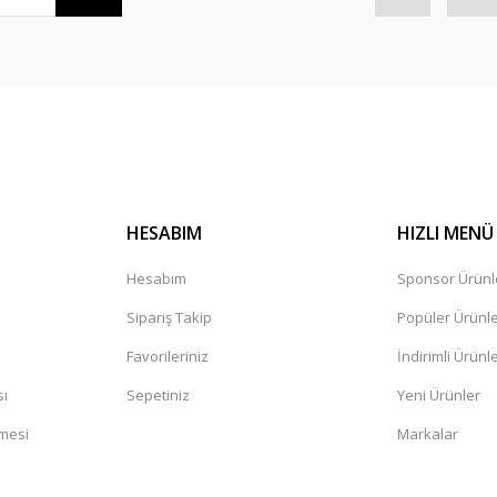
HESABIM
HIZLI MENÜ
Hesabım
Sponsor Ürünl
Sipariş Takip
Popüler Ürünl
Favorileriniz
İndirimli Ürünl
sı
Sepetiniz
Yeni Ürünler
şmesi
Markalar