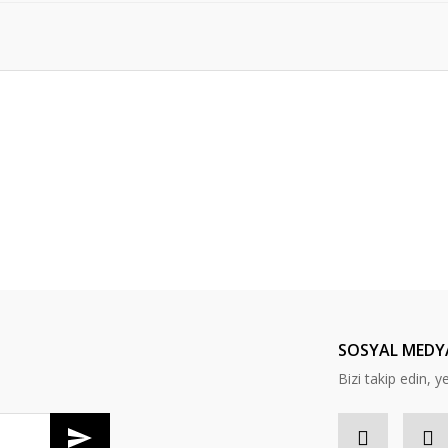
er konularda yetersiz gördüğünüz noktaları öneri formunu kullanarak tarafım
Bu ürüne ilk yorumu siz yapın!
Yorum Yaz
SOSYAL MEDY
Bizi takip edin, ye
Gönder