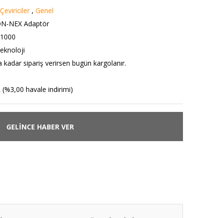
eviriciler
,
Genel
ON-NEX Adaptör
1000
eknoloji
a kadar sipariş verirsen bugün kargolanır.
 (%3,00 havale indirimi)
GELİNCE HABER VER