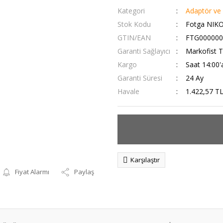
Kategori
Adaptör ve Ç
Stok Kodu
Fotga NIK
GTIN/EAN
FTG000000
Garanti Sağlayıcı
Markofist T
Kargo
Saat 14:00'
Garanti Süresi
24 Ay
Havale
1.422,57 TL
Karşılaştır
Fiyat Alarmı
Paylaş