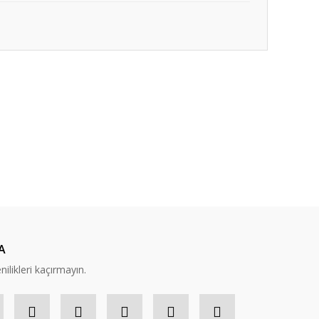
ıza iletebilirsiniz.
A
nilikleri kaçırmayın.