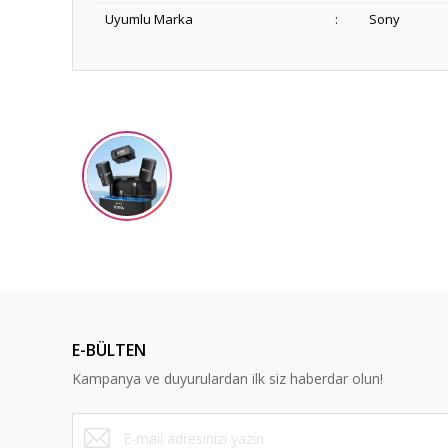
Uyumlu Marka
:
Sony
Bu ürünün fiyat bilgisi, resim, ürün açıklamalarında ve diğ
Görüş ve önerileriniz için teşekkür ederiz.
Ürün resmi kalitesiz, bozuk veya görüntülenemiyor.
Ürün açıklamasında eksik bilgiler bulunuyor.
Ürün bilgilerinde hatalar bulunuyor.
Ürün fiyatı diğer sitelerden daha pahalı.
Bu ürüne benzer farklı alternatifler olmalı.
E-BÜLTEN
Kampanya ve duyurulardan ilk siz haberdar olun!