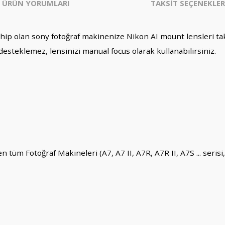
ÜRÜN YORUMLARI
TAKSİT SEÇENEKLER
ip olan sony fotoğraf makinenize Nikon AI mount lensleri tak
desteklemez, lensinizi manual focus olarak kullanabilirsiniz.
tüm Fotoğraf Makineleri (A7, A7 II, A7R, A7R II, A7S ... seris